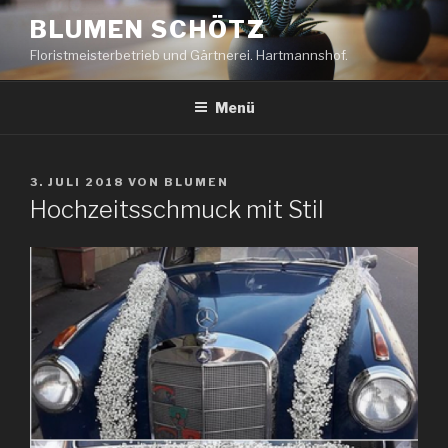
Zum
BLUMEN SCHÖTZ
Inhalt
Floristmeisterbetrieb und Gärtnerei. Hartmannshof.
springen
Menü
VERÖFFENTLICHT
3. JULI 2018
VON
BLUMEN
AM
Hochzeitsschmuck mit Stil