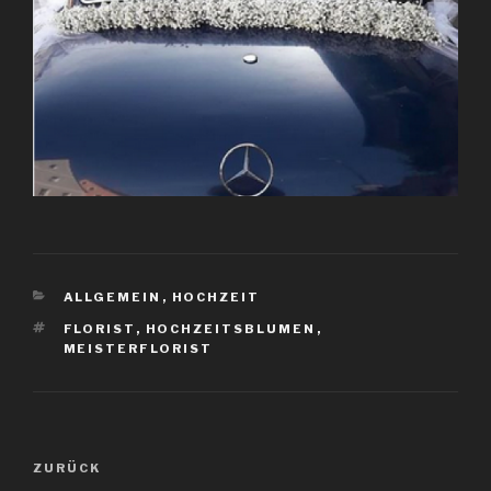
KATEGORIEN
ALLGEMEIN
,
HOCHZEIT
SCHLAGWÖRTER
FLORIST
,
HOCHZEITSBLUMEN
,
MEISTERFLORIST
Beitragsnavigation
Vorheriger
ZURÜCK