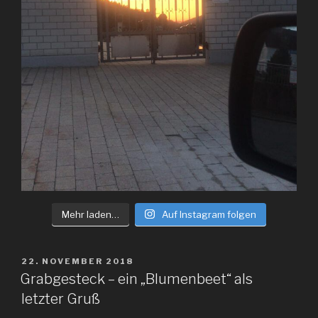
Mehr laden…
Auf Instagram folgen
VERÖFFENTLICHT
22. NOVEMBER 2018
AM
Grabgesteck – ein „Blumenbeet“ als
letzter Gruß