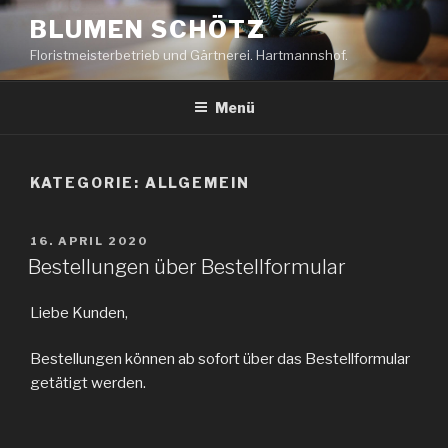
Zum
BLUMEN SCHÖTZ
Inhalt
Floristmeisterbetrieb und Gärtnerei. Hartmannshof.
springen
Menü
KATEGORIE:
ALLGEMEIN
VERÖFFENTLICHT
16. APRIL 2020
AM
Bestellungen über Bestellformular
Liebe Kunden,
Bestellungen können ab sofort über das Bestellformular
getätigt werden.