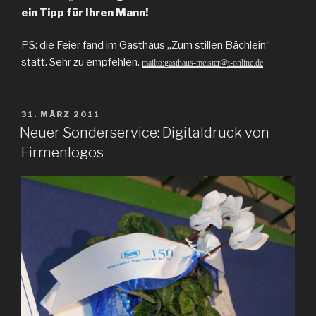
ein Tipp für Ihren Mann!
PS: die Feier fand im Gasthaus „Zum stillen Bächlein“
statt. Sehr zu empfehlen.
mailto:gasthaus-meister@t-online.de
VERÖFFENTLICHT
31. MÄRZ 2011
AM
Neuer Sonderservice: Digitaldruck von
Firmenlogos