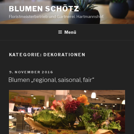
Zum
BLUMEN SCHÖTZ
Inhalt
Floristmeisterbetrieb und Gärtnerei. Hartmannshof.
springen
Menü
KATEGORIE:
DEKORATIONEN
VERÖFFENTLICHT
9. NOVEMBER 2016
AM
Blumen „regional, saisonal, fair“