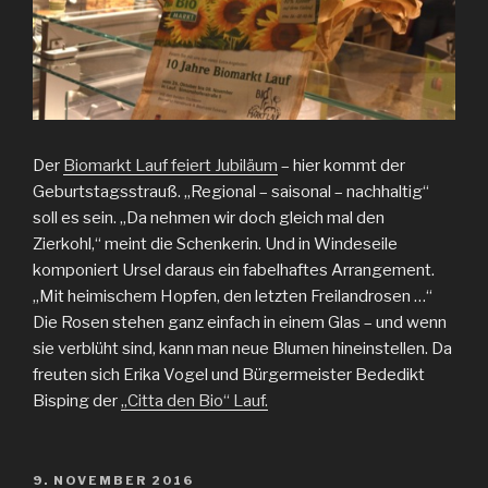
Der
Biomarkt Lauf feiert Jubiläum
– hier kommt der
Geburtstagsstrauß. „Regional – saisonal – nachhaltig“
soll es sein. „Da nehmen wir doch gleich mal den
Zierkohl,“ meint die Schenkerin. Und in Windeseile
komponiert Ursel daraus ein fabelhaftes Arrangement.
„Mit heimischem Hopfen, den letzten Freilandrosen …“
Die Rosen stehen ganz einfach in einem Glas – und wenn
sie verblüht sind, kann man neue Blumen hineinstellen. Da
freuten sich Erika Vogel und Bürgermeister Bededikt
Bisping der
„Citta den Bio“ Lauf.
VERÖFFENTLICHT
9. NOVEMBER 2016